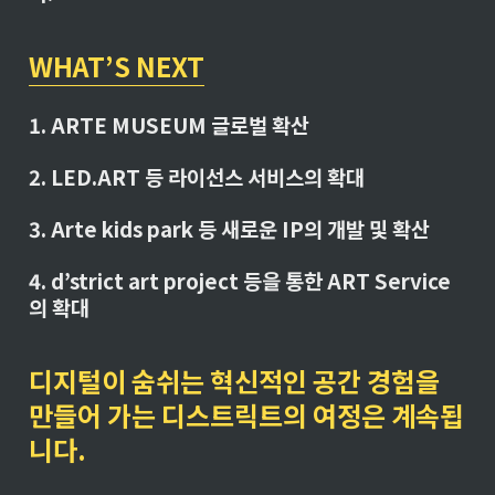
F
F
F
WHAT’S NEXT
}\
co
lo
1. ARTE MUSEUM 글로벌 확산
rb
ox
2. LED.ART 등 라이선스 서비스의 확대
{
#
00
3. Arte kids park 등 새로운 IP의 개발 및 확산
00
00
4. d’strict art project 등을 통한 ART Service
}
{\
의 확대
te
xt
sf
디지털이 숨쉬는 혁신적인 공간 경험을 
{
S
만들어 가는 디스트릭트의 여정은 계속됩
H
니다.
O
W
R