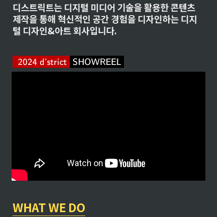
디스트릭트는 디지털 미디어 기술을 활용한 콘텐츠 
제작을 통해 혁신적인 공간 경험을 디자인하는 디지
털 디자인&아트 회사입니다.
\c
2024 d’strict
SHOWREEL
ol
or
{
#
F
F
F
F
F
F
}\
co
lo
rb
ox
WHAT WE DO
{
#