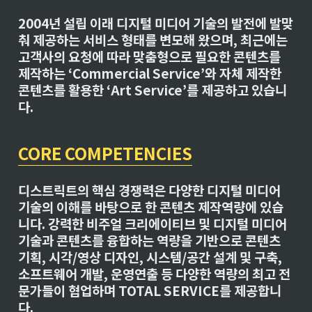
C
2004년 설립 이래 디지털 미디어 기술의 발전에 발맞
00
춰 제공하는 서비스 형태를 변모해 왔으며, 최근에는 
00
0}
고객사의 요청에 따라 맞춤형으로 필요한 콘텐츠를 
{\
제작하는 ‘Commercial Service’와 자체 제작한 
te
콘텐츠를 활용한 ‘Art Service’를 제공하고 있습니
xt
다.
sf
{ 
20
24 
CORE COMPETENCIES
d'
st
ric
디스트릭트의 핵심 경쟁력은 다양한 디지털 미디어 
t}
기술의 이해를 바탕으로 한 콘텐츠 제작역량에 있습
}\
니다. 강력한 비주얼 크리에이티브 및 디지털 미디어 
co
lo
기술과 콘텐츠를 융합하는 역량을 기반으로 콘텐츠 
r{
기획, 시각/영상 디자인, 시스템/공간 설계 및 구축, 
#
소프트웨어 개발, 운영연출 등 다양한 역량의 최고 전
F
문가들이 협업하며 TOTAL SERVICE를 제공합니
F
F
다.