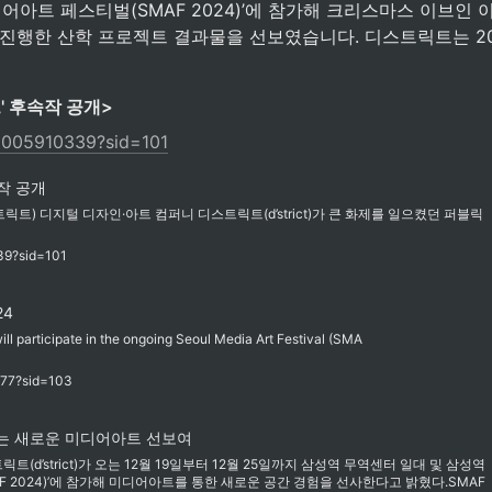
아트 페스티벌(SMAF 2024)’에 참가해 크리스마스 이브인 이달 
학교와 진행한 산학 프로젝트 결과물을 선보였습니다. 디스트릭트는 
 후속작 공개>
/0005910339?sid=101
작 공개
=디스트릭트) 디지털 디자인·아트 컴퍼니 디스트릭트(d’strict)가 큰 화제를 일으켰던 퍼블릭
39?sid=101
24
ill participate in the ongoing Seoul Media Art Festival (SMA
277?sid=103
잇는 새로운 미디어아트 선보여
’strict)가 오는 12월 19일부터 12월 25일까지 삼성역 무역센터 일대 및 삼성역
F 2024)’에 참가해 미디어아트를 통한 새로운 공간 경험을 선사한다고 밝혔다.SMAF