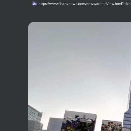
2024는 강남구 옥외광고물 자유표시구역 내 대형 전광판과 광
https://www.ibabynews.com/news/articleView.html?idx
고자 마련된 행사다. 디스트릭트는 2022년부터 세 번째로 이번