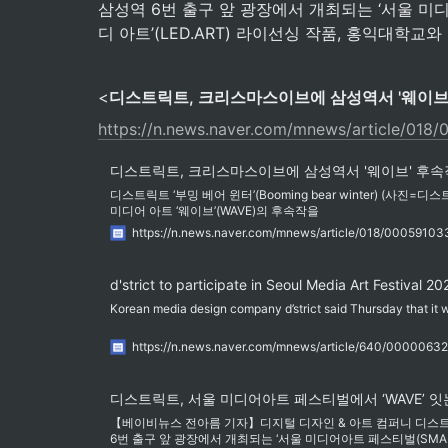
삼성역 6번 출구 앞 광장에서 개최되는 ‘서울 미디어
디 아트’(LED.ART) 라이선싱 작품, 홍익대
<
디스트릭트, 크리스마스이브에 삼성역서 '웨이브'
https://n.news.naver.com/mnews/article/018
디스트릭트, 크리스마스이브에 삼성역서 '웨이브' 후속
디스트릭트 ‘부밍 베어 윈터’(Booming bear winter) (사진
미디어 아트 ‘웨이브’(WAVE)의 후속작을
https://n.news.naver.com/mnews/article/018/00059103
d'strict to participate in Seoul Media Art Festival 20
Korean media design company d’strict said Thursday that it w
https://n.news.naver.com/mnews/article/640/0000063
디스트릭트, 서울 미디어아트 페스티벌에서 ‘WAVE’ 
【베이비뉴스 전아름 기자】디지털 디자인 & 아트 컴퍼니 디스트릭트(d
6번 출구 앞 광장에서 개최되는 ‘서울 미디어아트 페스티벌(SMA