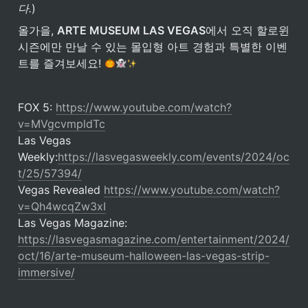
다.
)
올가을, 
ARTE MUSEUM LAS VEGAS
에서 오직 할로윈 
시즌에만 만날 수 있는 몰입형 아트 경험과 특별한 이벤
트를 즐겨보세요! 
FOX 5: 
https://www.youtube.com/watch?
v=MVgcvmpldTc
Las Vegas 
Weekly:
https://lasvegasweekly.com/events/2024/oc
t/25/57394/
Vegas Revealed 
https://www.youtube.com/watch?
v=Qh4wcqZw3xI
Las Vegas Magazine: 
https://lasvegasmagazine.com/entertainment/2024/
oct/16/arte-museum-halloween-las-vegas-strip-
immersive/